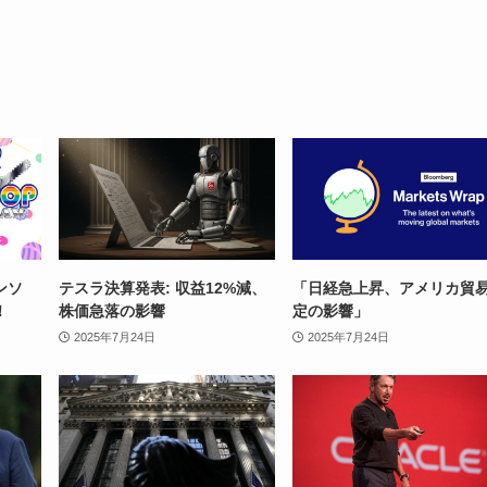
ンソ
テスラ決算発表: 収益12%減、
「日経急上昇、アメリカ貿
！
株価急落の影響
定の影響」
2025年7月24日
2025年7月24日