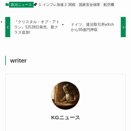
政治ニュース
1. インフレ加速 2. 関税
国家安全保障
航空機
『クリスタル・オブ・アト
ドイツ、違法取引所eXch
ラン』5月28日発売、新ク
から55億円押収
ラス追加!
writer
KGニュース