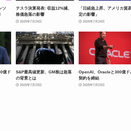
ンソ
テスラ決算発表: 収益12%減、
「日経急上昇、アメリカ貿
！
株価急落の影響
定の影響」
2025年7月24日
2025年7月24日
0億ド
S&P最高値更新、GM株は急落
OpenAI、Oracleと300億
の背景とは
契約を締結
2025年7月23日
2025年7月23日