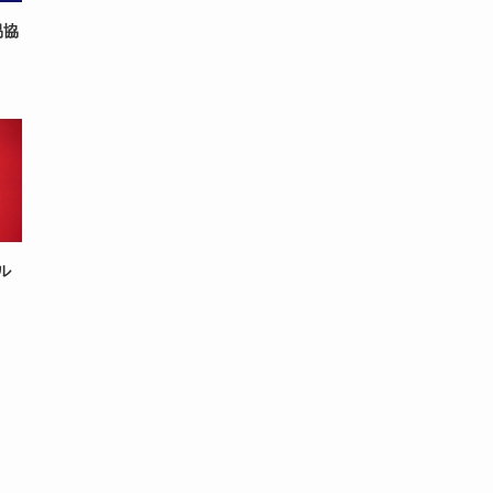
易協
ドル