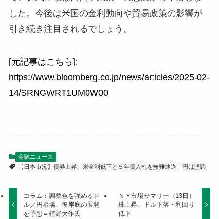
した。今後は米国の金利動向や貿易政策の影響が
引き続き注目されるでしょう。
[元記事はこちら]
:
https://www.bloomberg.co.jp/news/articles/2025-02-
14/SRNGWRT1UM0W00
金融ニュース
【日本市況】債券上昇、米金利低下と５年債入札を無難通過－円は堅調
コラム：調整色を強めるド
ＮＹ市場サマリー（13日）
ル／円相場、彼岸底の展開
株上昇、ドル下落・利回り
を予想＝植野大作氏
低下