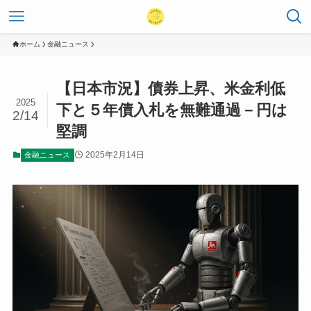
ホーム
金融ニュース
【日本市況】債券上昇、米金利低
2025
下と５年債入札を無難通過－円は
2/14
堅調
2025年2月14日
金融ニュース