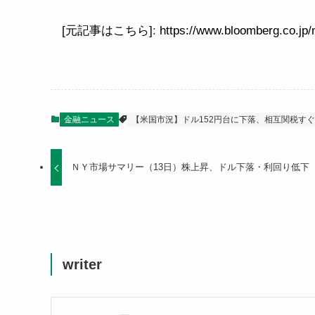
[元記事はこちら]
:
https://www.bloomberg.co.
金融ニュース
【米国市況】ドル152円台に下落、相互関税す
ＮＹ市場サマリー（13日）株上昇、ドル下落・利回り低下
writer