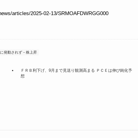
jp/news/articles/2025-02-13/SRMOAFDWRGG000
ぐに発動されず－株上昇
ＦＲＢ利下げ、9月まで見送り観測高まる ＰＣＥは伸び鈍化予
想