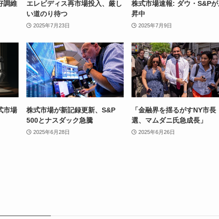
好調維
エレビディス再市場投入、厳し
株式市場速報: ダウ・S&P
い道のり待つ
昇中
2025年7月23日
2025年7月9日
式市場
株式市場が新記録更新、S&P
「金融界を揺るがすNY市長
500とナスダック急騰
選、マムダニ氏急成長」
2025年6月28日
2025年6月26日