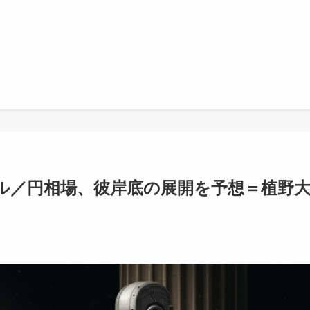
ル／円相場、彼岸底の展開を予想＝植野