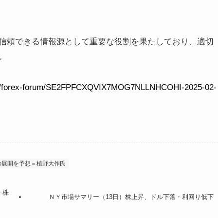
信頼できる情報源として重要な役割を果たしており、適切
。
inion/forex-forum/SE2FPFCXQVIX7MOG7NLLNHCOHI-2025-02-
の展開を予想＝植野大作氏
－株
ＮＹ市場サマリー（13日）株上昇、ドル下落・利回り低下