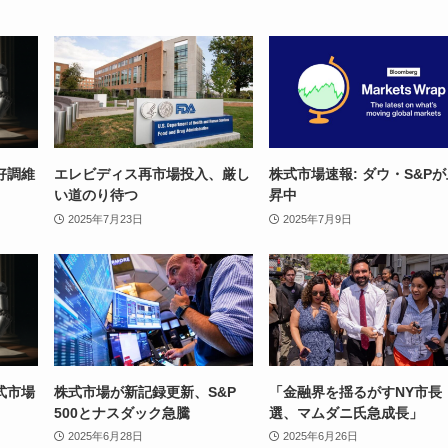
好調維
エレビディス再市場投入、厳し
株式市場速報: ダウ・S&P
い道のり待つ
昇中
2025年7月23日
2025年7月9日
式市場
株式市場が新記録更新、S&P
「金融界を揺るがすNY市長
500とナスダック急騰
選、マムダニ氏急成長」
2025年6月28日
2025年6月26日