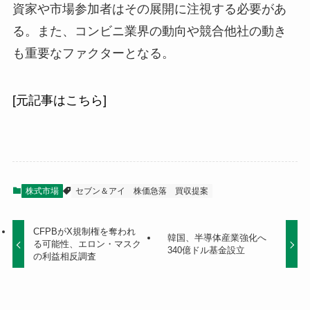
資家や市場参加者はその展開に注視する必要があ
る。また、コンビニ業界の動向や競合他社の動き
も重要なファクターとなる。
[元記事はこちら]
株式市場
セブン＆アイ
株価急落
買収提案
CFPBがX規制権を奪われ
韓国、半導体産業強化へ
る可能性、エロン・マスク
340億ドル基金設立
の利益相反調査