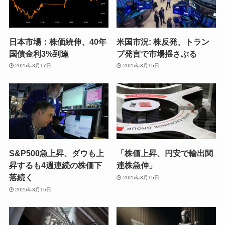
日本市場：株価続伸、40年
米国市況: 株反発、トラン
国債金利3%到達
プ発言で市場揺さぶる
2025年3月17日
2025年3月15日
S&P500急上昇、ダウも上
「株価上昇、円安で輸出関
昇するも4週連続の株価下
連株急伸」
落続く
2025年3月15日
2025年3月15日