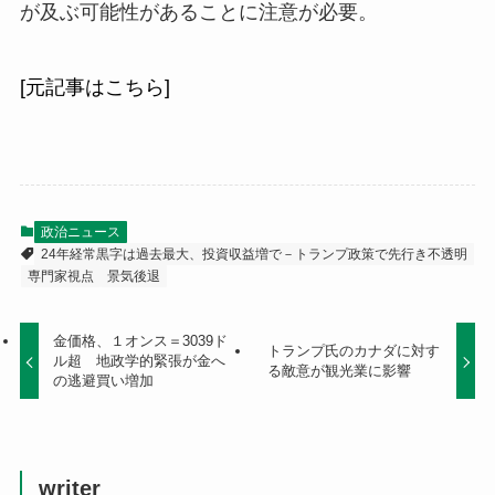
が及ぶ可能性があることに注意が必要。
[元記事はこちら]
政治ニュース
24年経常黒字は過去最大、投資収益増で－トランプ政策で先行き不透明
専門家視点
景気後退
金価格、１オンス＝3039ド
トランプ氏のカナダに対す
ル超 地政学的緊張が金へ
る敵意が観光業に影響
の逃避買い増加
writer