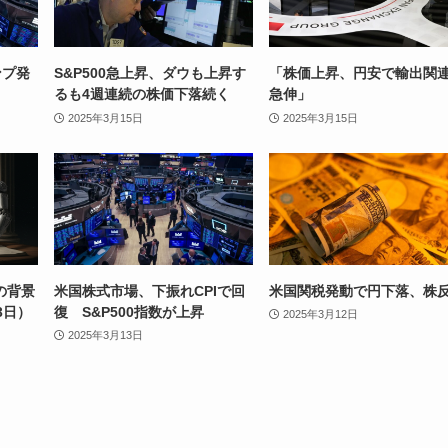
ンプ発
S&P500急上昇、ダウも上昇す
「株価上昇、円安で輸出関
るも4週連続の株価下落続く
急伸」
2025年3月15日
2025年3月15日
の背景
米国株式市場、下振れCPIで回
米国関税発動で円下落、株
3日）
復 S&P500指数が上昇
2025年3月12日
2025年3月13日