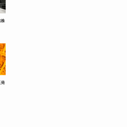
連株
反発