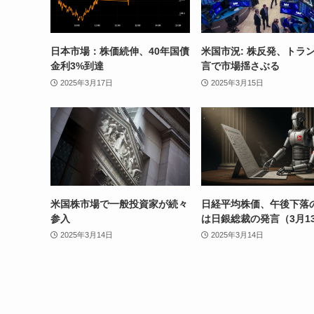
日本市場：株価続伸、40年国債
米国市況: 株反発、トラ
金利3%到達
言で市場揺さぶる
2025年3月17日
2025年3月15日
米国株市場で一般投資家が続々
日経平均株価、午後下落
参入
は日銀総裁の発言（3月1
2025年3月14日
2025年3月14日