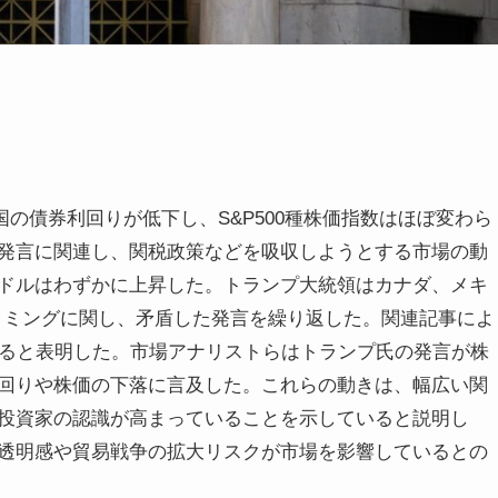
国の債券利回りが低下し、S&P500種株価指数はほぼ変わら
発言に関連し、関税政策などを吸収しようとする市場の動
ドルはわずかに上昇した。トランプ大統領はカナダ、メキ
イミングに関し、矛盾した発言を繰り返した。関連記事によ
すると表明した。市場アナリストらはトランプ氏の発言が株
回りや株価の下落に言及した。これらの動きは、幅広い関
投資家の認識が高まっていることを示していると説明し
透明感や貿易戦争の拡大リスクが市場を影響しているとの