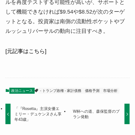
ルを再度テストする可能性が高いが、サポートと
して機能できなければ$9.54や$8.52が次のターゲ
ットとなる。投資家は南側の流動性ポケットやブ
ルッシュリバーサルの動向に注目すべき。
[元記事はこちら]
政治ニュース
- トランプ政権 - 家計債務
価格予測
市場分析
「『Rosetta』主演女優エ
W杯への道、森保監督のプ
ミリー・デュケンヌさん享
ラン発動
年43歳」