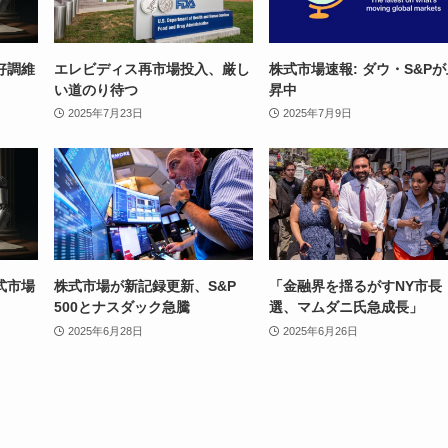
好調維
エレビディス再市場投入、厳し
株式市場速報: ダウ・S&P
い道のり待つ
昇中
2025年7月23日
2025年7月9日
式市場
株式市場が新記録更新、S&P
「金融界を揺るがすNY市長
500とナスダック急騰
選、マムダニ氏急成長」
2025年6月28日
2025年6月26日