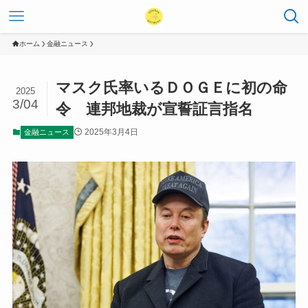
ホーム
金融ニュース
マスク氏率いるＤＯＧＥに初の命
2025
3/04
令 連邦地裁が宣誓証言指名
2025年3月4日
金融ニュース