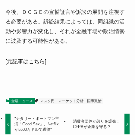
今後、ＤＯＧＥの宣誓証言や訴訟の展開を注視す
る必要がある。訴訟結果によっては、同組織の活
動や影響力が変化し、それが金融市場や政治情勢
に波及する可能性がある。
[元記事はこちら]
金融ニュース
マスク氏
マーケット分析
国際政治
"ナタリー・ポートマン主
消費者団体が怒りを爆発：
演「Good Sex」、Netflix
CFPBが企業を守る？
が5500万ドルで獲得"