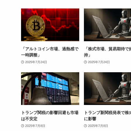
「アルトコイン市場、過熱感で
「株式市場、貿易期待で
一時調整」
持」
2025年7月24日
2025年7月24日
トランプ関税の影響回避も市場
トランプ新関税発表で株
は不安定
に影響
2025年7月8日
2025年7月8日