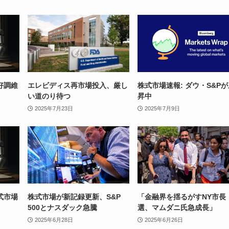
好調維
エレビディス再市場投入、厳し
株式市場速報: ダウ・S&P
い道のり待つ
昇中
2025年7月23日
2025年7月9日
式市場
株式市場が新記録更新、S&P
「金融界を揺るがすNY市長
500とナスダック急騰
選、マムダニ氏急成長」
2025年6月28日
2025年6月26日