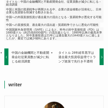
タイトル：中国の金融機関と不動産開発会社、従業員数が減少に転じる－
経済調査
中国と米国の貿易戦争が再開される中、企業の資金移動が活発化し、日本
企業も投資額を削減する動きがある。
中国への外国直接投資が過去最大の流出となる－貿易戦争が悪化する可能
性
中国への直接投資、過去最大の流出超－貿易戦争でさらに悪化の可能性
中国国家外為管理局（SAFE）によると、昨年の対中直接投資（FDI）は
1680億ドル（約25兆6000億円）の流出超となり、1990年以来の最高水準
となりました。対中直接投資は21年には過去最大の3440億ドルに達しま
したが、最近では減少傾向にあります。
中国の金融機関と不動産開
タイトル 24年経常黒字は
発会社従業員数が減少に転
過去最大投資収益増でトラ
じる経済調査
ンプ政策で先行き不透明
writer