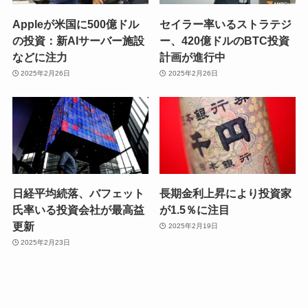
Appleが米国に500億ドル
セイラー率いるストラテジ
の投資：新AIサーバー施設
ー、420億ドルのBTC投資
などに注力
計画が進行中
2025年2月26日
2025年2月26日
日経平均続落、バフェット
長期金利上昇により投資家
氏率いる投資会社が最高益
が1.5％に注目
更新
2025年2月19日
2025年2月23日