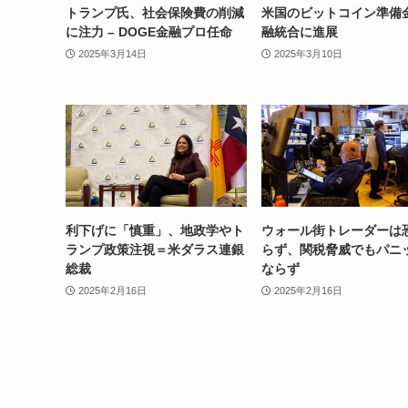
トランプ氏、社会保険費の削減
米国のビットコイン準備
に注力 – DOGE金融プロ任命
融統合に進展
2025年3月14日
2025年3月10日
利下げに「慎重」、地政学やト
ウォール街トレーダーは
ランプ政策注視＝米ダラス連銀
らず、関税脅威でもパニ
総裁
ならず
2025年2月16日
2025年2月16日