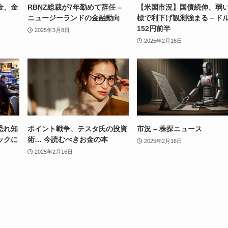
金、金
RBNZ総裁が7年勤めて辞任 –
【米国市況】国債続伸、弱
ニュージーランドの金融動向
標で利下げ観測強まる－ド
152円前半
2025年3月8日
2025年2月16日
恐れ知
ポイント戦争、テスタ氏の投資
市況 – 株探ニュース
ックに
術… 今読むべきお金の本
2025年2月16日
2025年2月16日