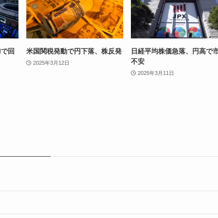
Iで回
米国関税発動で円下落、株反発
日経平均株価急落、円高で
不安
2025年3月12日
2025年3月11日