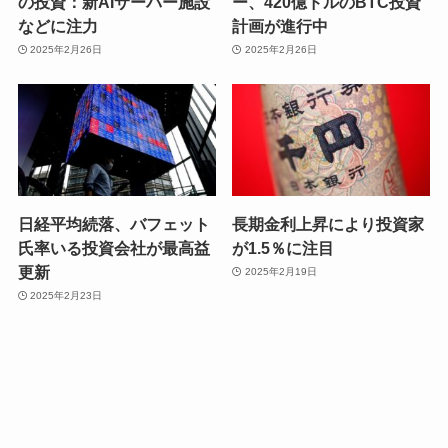
の投資：新AIサーバー施設
ー、420億ドルのBTC投資
などに注力
計画が進行中
2025年2月26日
2025年2月26日
日経平均続落、バフェット
長期金利上昇により投資家
氏率いる投資会社が最高益
が1.5％に注目
更新
2025年2月19日
2025年2月23日