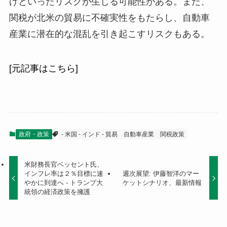
げといったリスクが生じる可能性がある。また、
関税が北米の貿易に不確実性をもたらし、自動車
産業に潜在的な混乱を引き起こすリスクもある。
[元記事はこちら]
政府・政策
- 米国 - インド - 貿易
自動車産業
関税政策
米財務長官ベッセント氏、
インフレ率は２％目標に速
週次展望: 伊藤智洋のマー
やかに到達へ - トランプ大
ケットシナリオ、最新情報
統領の経済政策を擁護