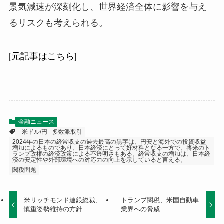
景気減速が深刻化し、世界経済全体に影響を与え
るリスクも考えられる。
[元記事はこちら]
金融ニュース
- 米ドル/円 - 多数派取引
2024年の日本の経常収支の過去最高の黒字は、円安と海外での投資収益
増加によるものであり、日本経済にとって好材料となる一方で、将来のト
ランプ政権の経済政策による不透明さもある。経常収支の増加は、日本経
済の安定性や外部環境への対応力の向上を示していると言える。
関税問題
米リッチモンド連銀総裁、
トランプ関税、米国自動車
慎重姿勢維持の方針
業界への脅威