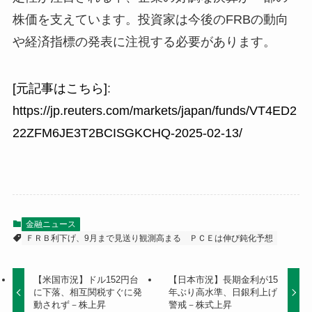
株価を支えています。投資家は今後のFRBの動向
や経済指標の発表に注視する必要があります。
[元記事はこちら]
:
https://jp.reuters.com/markets/japan/funds/VT4ED2
22ZFM6JE3T2BCISGKCHQ-2025-02-13/
金融ニュース
ＦＲＢ利下げ、9月まで見送り観測高まる
ＰＣＥは伸び鈍化予想
【米国市況】ドル152円台
【日本市況】長期金利が15
に下落、相互関税すぐに発
年ぶり高水準、日銀利上げ
動されず－株上昇
警戒－株式上昇