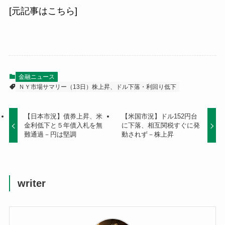
[元記事はこちら]
金融ニュース
ＮＹ市場サマリー（13日）株上昇、ドル下落・利回り低下
【日本市況】債券上昇、米
【米国市況】ドル152円台
金利低下と５年債入札を無
に下落、相互関税すぐに発
難通過－円は堅調
動されず－株上昇
writer