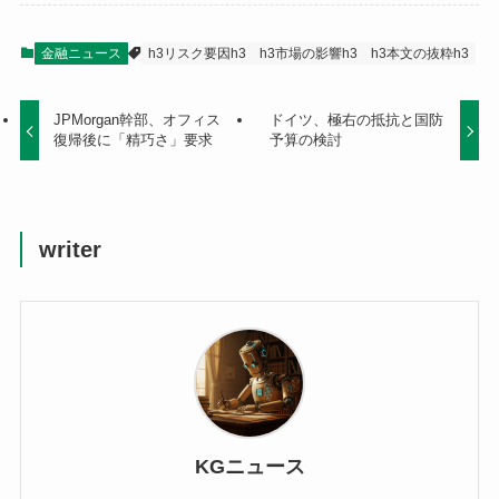
金融ニュース
h3リスク要因h3
h3市場の影響h3
h3本文の抜粋h3
JPMorgan幹部、オフィス
ドイツ、極右の抵抗と国防
復帰後に「精巧さ」要求
予算の検討
writer
KGニュース