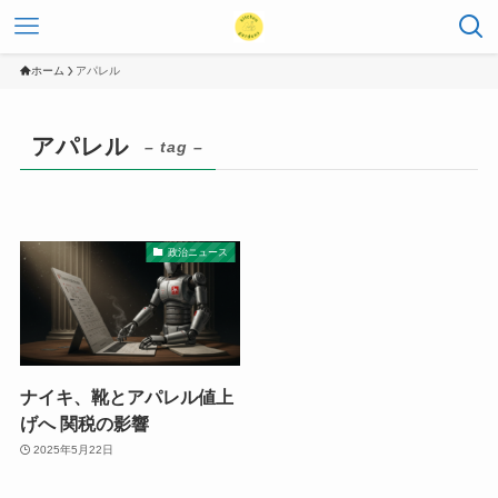
ホーム
アパレル
アパレル
– tag –
政治ニュース
ナイキ、靴とアパレル値上
げへ 関税の影響
2025年5月22日