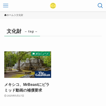
ホーム
文化財
文化財
– tag –
政治ニュース
メキシコ、MrBeastにピラ
ミッド動画の補償要求
2025年5月17日