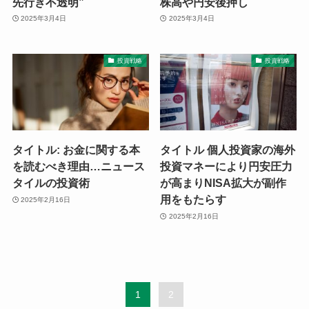
先行き不透明”
株高や円安後押し
2025年3月4日
2025年3月4日
投資戦略
投資戦略
タイトル: お金に関する本
タイトル 個人投資家の海外
を読むべき理由…ニュース
投資マネーにより円安圧力
タイルの投資術
が高まりNISA拡大が副作
用をもたらす
2025年2月16日
2025年2月16日
1
2