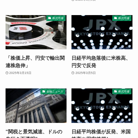
株式市場
株式市場
「株価上昇、円安で輸出関
日経平均急落後に米株高、
連株急伸」
円安で反発
2025年3月15日
2025年3月5日
金融ニュース
株式市場
“関税と景気減速、ドルの
日経平均株価が反発、米国